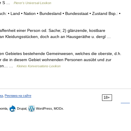
eder S …
Pierer's Universal-Lexikon
ch: • Land • Nation • Bundesland • Bundesstaat • Zustand Bsp.: •
affenheit einer Person od. Sache; 2) glänzende, kostbare
s. an Kleidungsstücken, doch auch an Hausgeräthe u. dergl …
ten Gebietes bestehende Gemeinwesen, welches die oberste, d.h.
r die in diesem Gebiet wohnenden Personen ausübt und zur
essen… …
Kleines Konversations-Lexikon
ка
,
Реклама на сайте
18+
omla,
Drupal,
WordPress, MODx.