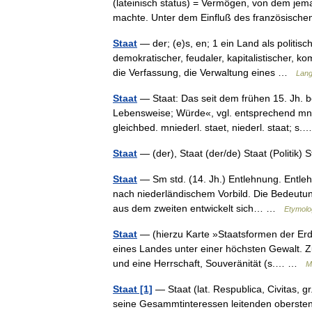
(lateinisch status) = Vermögen, von dem j
machte. Unter dem Einfluß des französisc
Staat
— der; (e)s, en; 1 ein Land als politis
demokratischer, feudaler, kapitalistischer, ko
die Verfassung, die Verwaltung eines …
Lang
Staat
— Staat: Das seit dem frühen 15. Jh. b
Lebensweise; Würde«, vgl. entsprechend mnd.
gleichbed. mniederl. staet, niederl. staat; 
Staat
— (der), Staat (der/de) Staat (Politik)
Staat
— Sm std. (14. Jh.) Entlehnung. Entlehnt 
nach niederländischem Vorbild. Die Bedeutun
aus dem zweiten entwickelt sich… …
Etymolo
Staat
— (hierzu Karte »Staatsformen der Erde
eines Landes unter einer höchsten Gewalt. 
und eine Herrschaft, Souveränität (s.… …
M
Staat [1]
— Staat (lat. Respublica, Civitas, 
seine Gesammtinteressen leitenden obersten 