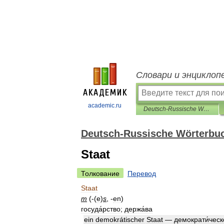
Словари и энциклоп
academic.ru
Deutsch-Russische Wörterbuch der aktiven Wortschatz
Deutsch-Russische Wörterbuc
Staat
Толкование
Перевод
Staat
m
(-(
e
)
s
, -
en
)
госуда́рство
;
держа́ва
ein
demokrátischer
Staat
—
демократи́ческ