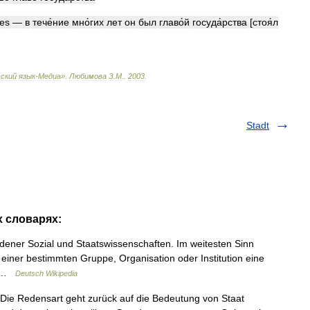
tes
—
в
тече́ние
мно́гих
лет
он
был
главо́й
госуда́рства
[
стоя́л
ский
язык
-
Медиа
»
.
Любимова
З
.
М
.
.
2003
.
Stadt
х словарях:
edener Sozial und Staatswissenschaften. Im weitesten Sinn
r einer bestimmten Gruppe, Organisation oder Institution eine
r… …
Deutsch Wikipedia
Die Redensart geht zurück auf die Bedeutung von Staat