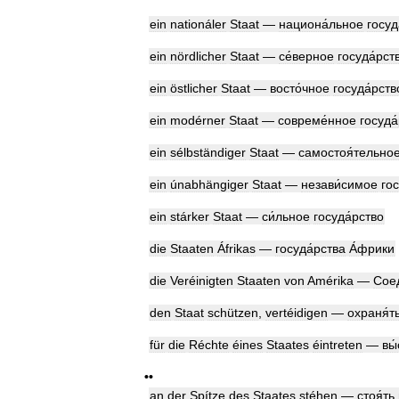
ein
nationáler
Staat
—
национа́льное
госуд
ein
nördlicher
Staat
—
се́верное
госуда́рст
ein
östlicher
Staat
—
восто́чное
госуда́рств
ein
modérner
Staat
—
совреме́нное
госуда
ein
sélbständiger
Staat
—
самостоя́тельно
ein
únabhängiger
Staat
—
незави́симое
гос
ein
stárker
Staat
—
си́льное
госуда́рство
die
Staaten
Áfrikas
—
госуда́рства
А́фрики
die
Veréinigten
Staaten
von
Amérika
—
Сое
den
Staat
schützen
,
vertéidigen
—
охраня́т
für
die
Réchte
éines
Staates
éintreten
—
вы́
••
an
der
Spítze
des
Staates
stéhen
—
стоя́ть