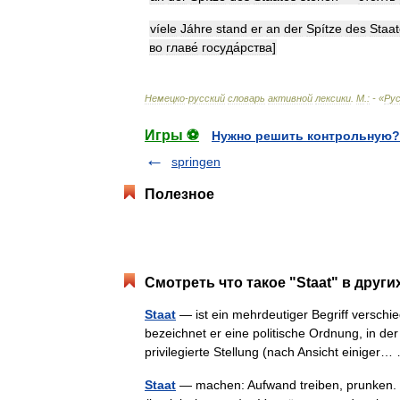
víele
Jáhre
stand
er
an
der
Spítze
des
Staa
во
главе́
госуда́рства
]
Немецко
-
русский
словарь
активной
лексики
.
М
.
:
- «
Рус
Игры ⚽
Нужно решить контрольную?
springen
Полезное
Смотреть что такое "Staat" в други
Staat
— ist ein mehrdeutiger Begriff verschi
bezeichnet er eine politische Ordnung, in de
privilegierte Stellung (nach Ansicht einige
Staat
— machen: Aufwand treiben, prunken. 