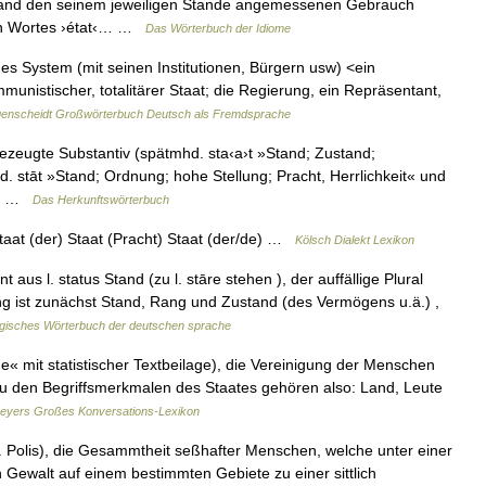
emand den seinem jeweiligen Stande angemessenen Gebrauch
hen Wortes ›état‹… …
Das Wörterbuch der Idiome
ches System (mit seinen Institutionen, Bürgern usw) <ein
mmunistischer, totalitärer Staat; die Regierung, ein Repräsentant,
enscheidt Großwörterbuch Deutsch als Fremdsprache
ezeugte Substantiv (spätmhd. sta‹a›t »Stand; Zustand;
 stāt »Stand; Ordnung; hohe Stellung; Pracht, Herrlichkeit« und
s.… …
Das Herkunftswörterbuch
 Staat (der) Staat (Pracht) Staat (der/de) …
Kölsch Dialekt Lexikon
aus l. status Stand (zu l. stāre stehen ), der auffällige Plural
g ist zunächst Stand, Rang und Zustand (des Vermögens u.ä.) ,
gisches Wörterbuch der deutschen sprache
« mit statistischer Textbeilage), die Vereinigung der Menschen
Zu den Begriffsmerkmalen des Staates gehören also: Land, Leute
eyers Großes Konversations-Lexikon
gr. Polis), die Gesammtheit seßhafter Menschen, welche unter einer
Gewalt auf einem bestimmten Gebiete zu einer sittlich