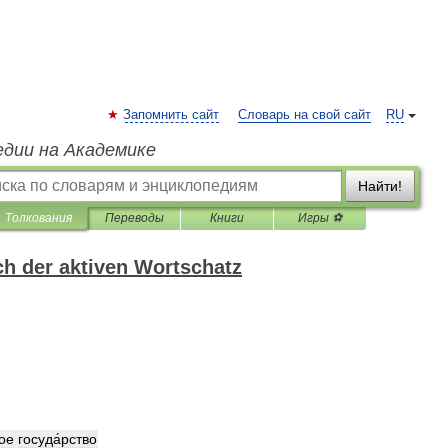
Запомнить сайт
Словарь на свой сайт
RU
едии на Академике
Найти!
Толкования
Переводы
Книги
Игры ⚽
h der aktiven Wortschatz
ое
госуда́рство