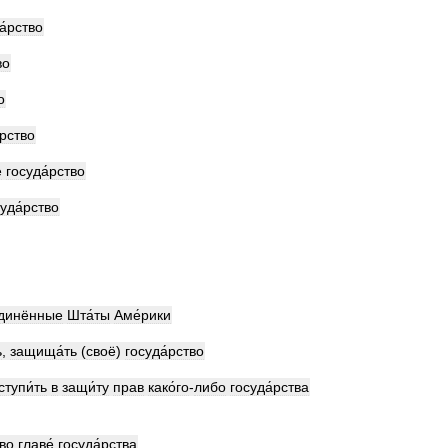
а́рство
во
о
́рство
е
госуда́рство
уда́рство
динённые
Шта́ты
Аме́рики
ь
,
защища́ть
(
своё
)
госуда́рство
ступи́ть
в
защи́ту
прав
како́го
-
либо
госуда́рства
во
главе́
госуда́рства