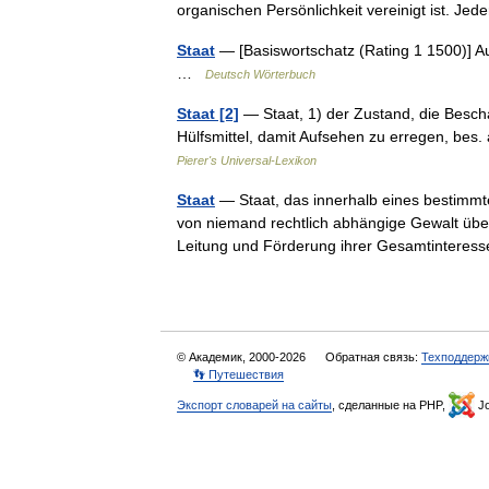
organischen Persönlichkeit vereinigt ist. J
Staat
— [Basiswortschatz (Rating 1 1500)] Au
…
Deutsch Wörterbuch
Staat [2]
— Staat, 1) der Zustand, die Besch
Hülfsmittel, damit Aufsehen zu erregen, be
Pierer's Universal-Lexikon
Staat
— Staat, das innerhalb eines bestimm
von niemand rechtlich abhängige Gewalt übe
Leitung und Förderung ihrer Gesamtinter
© Академик, 2000-2026
Обратная связь:
Техподдерж
👣 Путешествия
Экспорт словарей на сайты
, сделанные на PHP,
Jo